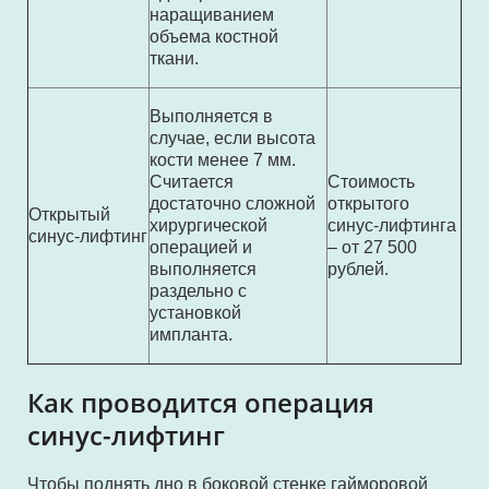
наращиванием
объема костной
ткани.
Выполняется в
случае, если высота
кости менее 7 мм.
Считается
Стоимость
достаточно сложной
открытого
Открытый
хирургической
синус-лифтинга
синус-лифтинг
операцией и
– от 27 500
выполняется
рублей.
раздельно с
установкой
импланта.
Как проводится операция
синус-лифтинг
Чтобы поднять дно в боковой стенке гайморовой