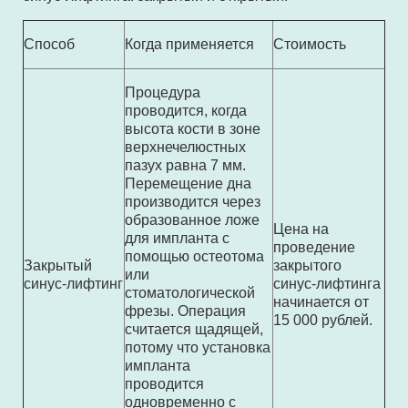
Способ
Когда применяется
Стоимость
Процедура
проводится, когда
высота кости в зоне
верхнечелюстных
пазух равна 7 мм.
Перемещение дна
производится через
образованное ложе
Цена на
для импланта с
проведение
помощью остеотома
Закрытый
закрытого
или
синус-лифтинг
синус-лифтинга
стоматологической
начинается от
фрезы. Операция
15 000 рублей.
считается щадящей,
потому что установка
импланта
проводится
одновременно с