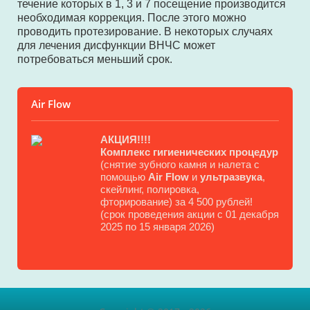
течение которых в 1, 3 и 7 посещение производится
необходимая коррекция. После этого можно
проводить протезирование. В некоторых случаях
для лечения дисфункции ВНЧС может
потребоваться меньший срок.
Air Flow
АКЦИЯ!!!!
Комплекс гигиенических процедур
(снятие зубного камня и налета с
помощью
Air Flow
и
ультразвука
,
скейлинг, полировка,
фторирование) за 4 500 рублей!
(срок проведения акции с 01 декабря
2025 по 15 января 2026)