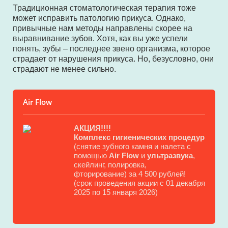
Традиционная стоматологическая терапия тоже
может исправить патологию прикуса. Однако,
привычные нам методы направлены скорее на
выравнивание зубов. Хотя, как вы уже успели
понять, зубы – последнее звено организма, которое
страдает от нарушения прикуса. Но, безусловно, они
страдают не менее сильно.
Air Flow
АКЦИЯ!!!!
Комплекс гигиенических процедур
(снятие зубного камня и налета с
помощью
Air Flow
и
ультразвука
,
скейлинг, полировка,
фторирование) за 4 500 рублей!
(срок проведения акции с 01 декабря
2025 по 15 января 2026)