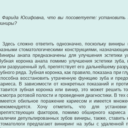
- Фарида Юсифовна, что вы посоветуете: установить 
виниры?
- Здесь сложно ответить однозначно, поскольку виниры
разными стоматологическими конструкциями, назначающим
Виниры анапа предназначены для улучшения эстетики ул
Зубная коронка анапа помимо улучшения эстетики зуба,
или разрушенный зуб, препятствует его дальнейшему разр
зубного ряда. Зубная коронка, как правило, показана при г
способна восстановить утраченную функцию зуба и пред
кариеса. В зависимости от конкретных показаний и прот
ставится зубная коронка или винир, это может решить т
осмотра ротовой полости и проведения диагностики. В тех с
имеется обильное поражение кариесом и имеется множе
рекомендуется. Хочу отметить, что для установк
препятствующих факторов, помимо обширного кариеса
наличии депульпированных зубов виниры, также, ставить н
стоматологи предлагают виниринг на зубы с удаленной п