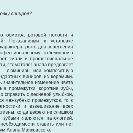
овку виниров?
но осмотра ротовой полости и
ий. Показаниями к установке
характера, реже для осветления
рофессиональному отбеливанию
цвет эмали и профессиональное
и, стоматолог анапа предлагает
и - люминиры или композитную
андартных виниров из керамики.
ть значительное изменение цвета
ые промежутки, короткие зубы,
о справить с десневой улыбкой,
ся межзубных промежутков, то в
агностики и взвешивание всех
тивны, когда дефект не слишком
 зубами являются патологией,
 необходимости ставить или нет
ум Анапа Маяковского.