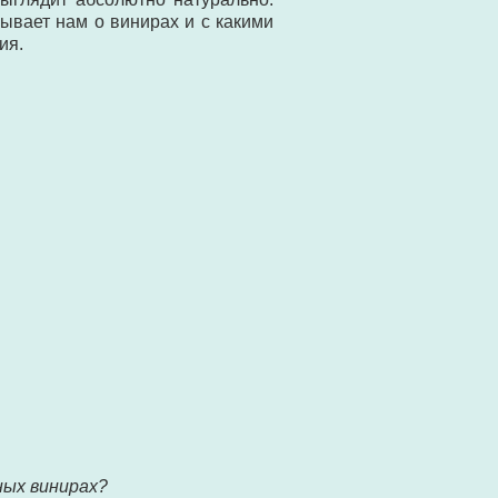
вает нам о винирах и с какими
ия.
ных винирах?