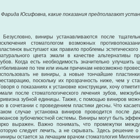
- Фарида Юсифовна, какие показания предполагают устан
- Безусловно, виниры устанавливаются после тщатель
исключения стоматологом возможных противопоказан
пластинок выступают как правило проблемы эстетического 
натурального цвета эмали в качестве альтернативы п
зубов. Когда есть необходимость значительно улучшить 
отбеливание по тем или иным причинам невозможно провест
использовать не виниры, а новые тончайшие пластинк
реставрацию, поскольку их прозрачность ниже, чем у ст
Говоря о показаниях к установке конструкции, хочу отмети
эмали после стоматологического лечения зубов, межзубн
кривизна зубной единицы. Также, с помощью виниров можн
но в сочетании с проведением пластики десны. Что касает
таком случае установка виниров проводится после ди
нюансов зубочелюстной системы. Виниры могут быть эффек
ярко выражен. Важно понимать, что промежутки между
которую следует лечить, а не скрывать. Здесь решение о
виниры остается за лечащим врачом стоматология Миллени