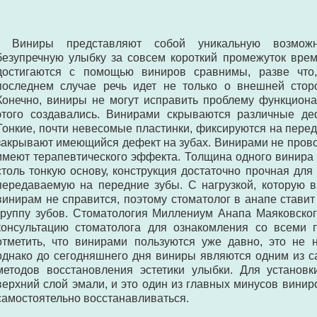
- Виниры представляют собой уникальную возможн
безупречную улыбку за совсем короткий промежуток врем
достигаются с помощью виниров сравнимы, разве что
последнем случае речь идет не только о внешней стор
Конечно, виниры не могут исправить проблему функциона
этого создавались. Винирами скрываются различные деф
Тонкие, почти невесомые пластинки, фиксируются на пере
закрывают имеющийся дефект на зубах. Винирами не провод
имеют терапевтического эффекта. Толщина одного винира о
столь тонкую основу, конструкция достаточно прочная для 
передаваемую на передние зубы. С нагрузкой, которую
винирам не справится, поэтому стоматолог в анапе стави
группу зубов. Стоматология Миллениум Анапа Маяковског
консультацию стоматолога для ознакомления со всеми 
отметить, что винирами пользуются уже давно, это не н
однако до сегодняшнего дня виниры являются одним из 
методов восстановления эстетики улыбки. Для установк
верхний слой эмали, и это один из главных минусов винир
самостоятельно восстанавливаться.