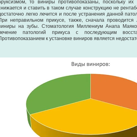
бруксизмом, то виниры противопоказаны, поскольку их 
снижается и ставить в таком случае конструкцию не рентаб
достаточно легко лечится и после устранения данной пато
При неправильном прикусе, также, сначала проводится 
виниры на зубы. Стоматология Миллениум Анапа Маяков
лечение патологий прикуса с последующим восста
Противопоказанием к установке виниров является недостат