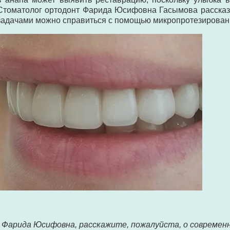
Стоматолог ортодонт Фарида Юсифовна Гасымова рассказы
задачами можно справиться с помощью микропротезирован
- Фарида Юсифовна, расскажите, пожалуйста, о современ