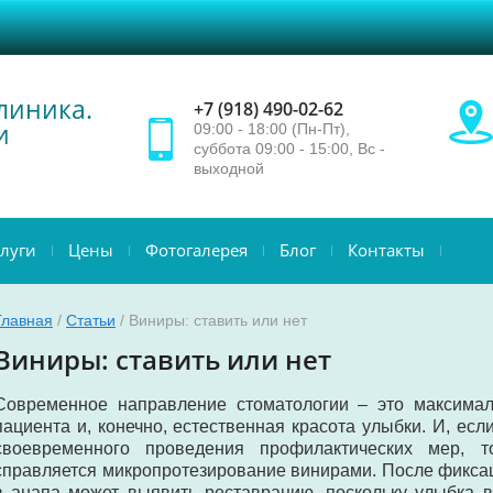
линика.
+7 (918) 490-02-62
и
09:00 - 18:00 (Пн-Пт),
суббота 09:00 - 15:00, Вс -
выходной
слуги
Цены
Фотогалерея
Блог
Контакты
Главная
/
Статьи
/ Виниры: ставить или нет
Виниры: ставить или нет
Современное направление стоматологии – это максимал
пациента и, конечно, естественная красота улыбки. И, ес
своевременного проведения профилактических мер, 
справляется микропротезирование винирами. После фиксац
в анапа может выявить реставрацию, поскольку улыбка в