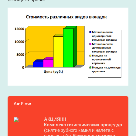
Air Flow
АКЦИЯ!!!!
Комплекс гигиенических процедур
(снятие зубного камня и налета с
помощью
Air Flow
и
ультразвука
,